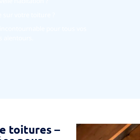
elle habitation ?
sur votre toiture ?
e incontournable pour tous vos
s alentours.
e toitures –