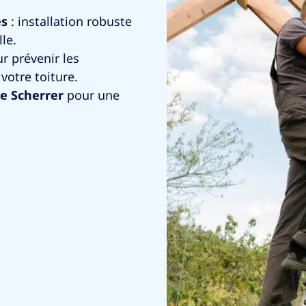
es
: installation robuste
le.
r prévenir les
votre toiture.
se Scherrer
pour une