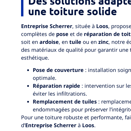
Des solutions adapt
une toiture solide
Entreprise Scherrer
, située à
Loos
, propos
complètes de
pose
et de
réparation de toi
soit en
ardoise
, en
tuile
ou en
zinc
, notre é
des matériaux de qualité pour garantir une 
esthétique.
Pose de couverture
: installation soi
optimale.
Réparation rapide
: intervention sur l
éviter les infiltrations.
Remplacement de tuiles
: remplaceme
endommagées pour préserver l’intégrité
Pour une toiture robuste et performante, fai
d’
Entreprise Scherrer
à
Loos
.