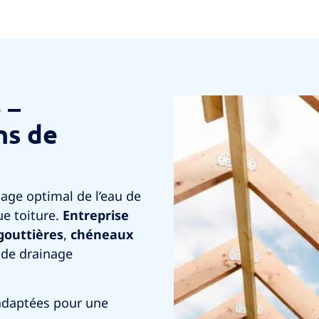
 –
ns de
age optimal de l’eau de
ue toiture.
Entreprise
gouttières
,
chéneaux
 de drainage
 adaptées pour une