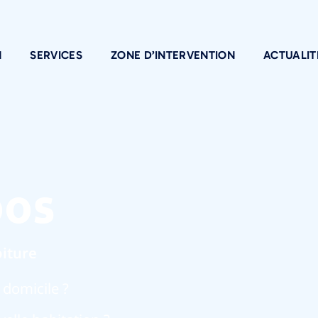
N
SERVICES
ZONE D’INTERVENTION
ACTUALIT
oos
oiture
 domicile ?