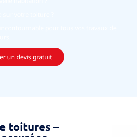
elle habitation ?
sur votre toiture ?
e incontournable pour tous vos travaux de
urs.
 un devis gratuit
e toitures –