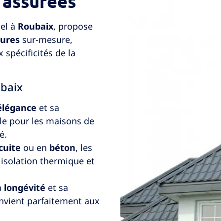
é assurées
nel à
Roubaix
, propose
tures
sur-mesure,
spécificités de la
ubaix
élégance
et sa
éale pour les maisons de
é.
cuite
ou en
béton
, les
 isolation thermique et
a
longévité
et sa
convient parfaitement aux