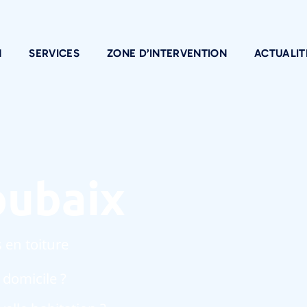
N
SERVICES
ZONE D’INTERVENTION
ACTUALIT
oubaix
 en toiture
 domicile ?