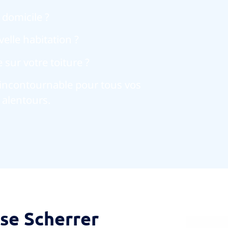
 domicile ?
elle habitation ?
sur votre toiture ?
e incontournable pour tous vos
 alentours.
ise Scherrer