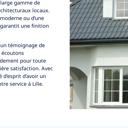
e large gamme de
rchitecturaux locaux.
e moderne ou d’une
garantit une finition
st un témoignage de
s écoutons
idement pour toute
ière satisfaction. Avec
é d’esprit d’avoir un
re service à Lille.