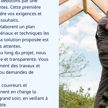
 débutons par une
ntes. Cette première
dre vos exigences et
souhaits.
élaborent un plan
tériaux et techniques les
la solution proposée est
s attentes.
au long du projet, nous
 et transparente. Vous
ment des travaux et
s ou demandes de
 couvreurs et
nnent en charge la
grand soin, en veillant à
ble.