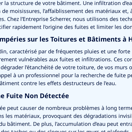
 la structure de votre bâtiment. Une infiltration d’e
n de moisissures, l’affaiblissement des matériaux et,
s. Chez l’Entreprise Scherrer, nous utilisons des tec
fier rapidement l’origine des fuites et limiter les 
mpéries sur les Toitures et Bâtiments à
din
, caractérisé par de fréquentes pluies et une forte
rement vulnérables aux fuites et infiltrations. Ces co
égrader l’étanchéité de votre toiture, de vos murs 
appel à un professionnel pour la recherche de fuite 
âtiment contre les effets destructeurs de l’eau.
ne Fuite Non Détectée
ée peut causer de nombreux problèmes à long terme. 
s les matériaux, provoquant des dégradations invisi
re du bâtiment. De plus, l’accumulation d’eau peut e
es taches ou des cloques sur les murs et plafonds, 