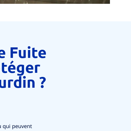
e Fuite
otéger
rdin ?
au qui peuvent