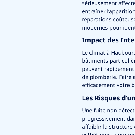
sérieusement affecter
entraîner l’apparitio
réparations coûteuse
modernes pour identi
Impact des Inte
Le climat à
Haubour
bâtiments particuliè
peuvent rapidement d
de plomberie. Faire 
efficacement votre b
Les Risques d’u
Une fuite non détect
progressivement dan
affaiblir la structu
esthétiques, comme d