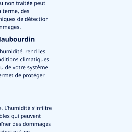
au non traitée peut
 à terme, des
hniques de détection
dommages.
Haubourdin
 humidité, rend les
nditions climatiques
ou de votre système
permet de protéger
L’humidité s’infiltre
bles qui peuvent
ntraîner des dommages
ainsi qu’une