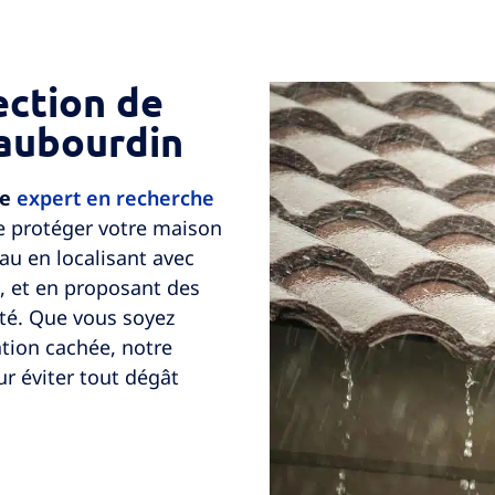
ection de
Haubourdin
re
expert en recherche
e protéger votre maison
eau en localisant avec
s, et en proposant des
ité. Que vous soyez
ration cachée, notre
r éviter tout dégât