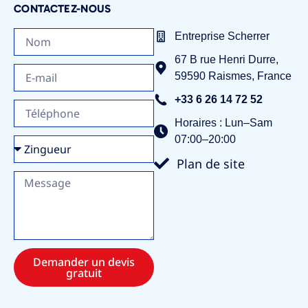
Couvreur Marcq-en-Barœul
CONTACTEZ-NOUS
Couvreur Marly
Entreprise Scherrer
Couvreur Onnaing
67 B rue Henri Durre
,
Couvreur Roubaix
59590
Raismes
,
France
Couvreur Saint-Saulve
+33 6 26 14 72 52
Horaires : Lun–Sam
Couvreur Tourcoing
07:00–20:00
Couvreur Valenciennes
Plan de site
Couvreur Zingueur Lille
Ravalement de façade Lille
Ravalement de façade Valenciennes
Rénovation toiture Lille
Demander un devis
gratuit
Rénovation toiture Valenciennes